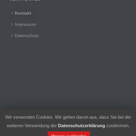
Kontakt
Impressum
Datenschutz
Wir verwenden Cookies. Wir gehen davon aus, dass Sie bei der
© 2021 | Sport-Club 1956 Schielberg e.V.
weiteren Verwendung der
Datenschutzerklärung
zustimmen.
Kontakt
Impressum