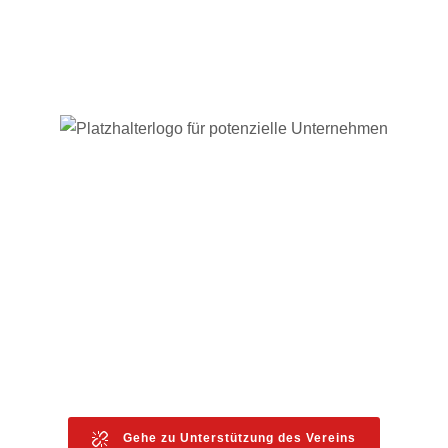
Diesen Bereich können Sie mieten. Nutzen Sie
verschiedene Möglichkeiten des Sponsorings
um für Ihr Unternehmen, Ihre Dienstleistungen
oder ein Produkt zu werben. Besuchen Sie
einfach den Bereich „
Unterstützung des Vereins“
um weitere Informationen zu erhalten.
Gehe zu Unterstützung des Vereins