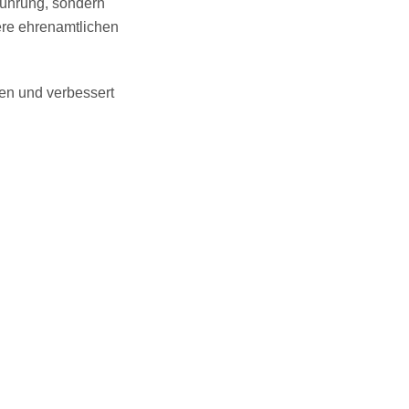
sführung, sondern
ere ehrenamtlichen
ten und verbessert
Nehmen Sie einfach