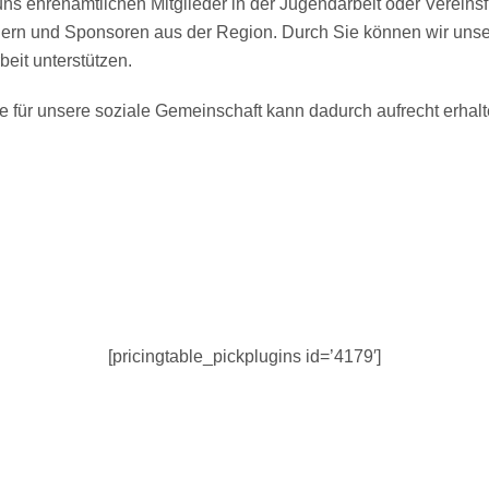
r uns ehrenamtlichen Mitglieder in der Jugendarbeit oder Verein
nern und Sponsoren aus der Region. Durch Sie können wir uns
rbeit unterstützen.
e für unsere soziale Gemeinschaft kann dadurch aufrecht erhal
Unsere Sponsorenpakete
[pricingtable_pickplugins id=’4179′]
ir Ihnen ein Sponsorenpaket, angepasst an Ihre Bedürfnisse. 
mit uns Kontakt auf.