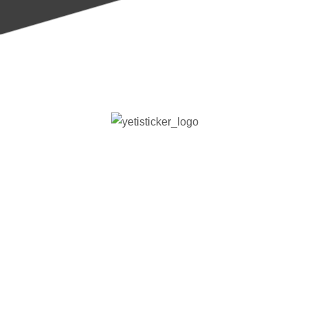
Gestalten Sie individuelle Kleidung mit Ihrem
Logo oder markieren Sie die Uniformen Ihres
Teams mit unseren Bügeletiketten, welche sich
ganz einfach durch Hitze anbringen lassen.
Hauchdünnes Material, quasi kaum spürbar.
Eine tolle Aktion vom SC Schielberg, die wir
gerne unterstützen.