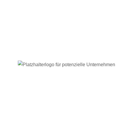
Diesen Bereich können Sie mieten. Nutzen Sie
verschiedene Möglichkeiten des Sponsorings
um für Ihr Unternehmen, Ihre Dienstleistungen
oder ein Produkt zu werben. Besuchen Sie
einfach den Bereich „
Unterstützung des Vereins“
um weitere Informationen zu erhalten.