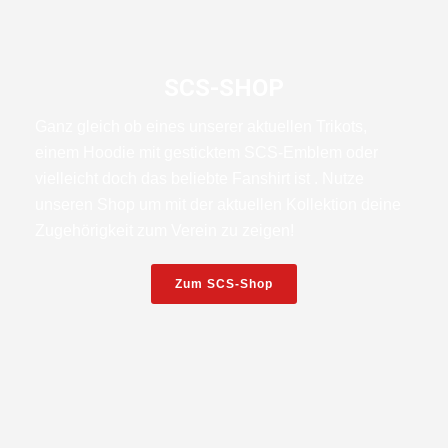
SCS-SHOP
Ganz gleich ob eines unserer aktuellen Trikots,
einem Hoodie mit gesticktem SCS-Emblem oder
vielleicht doch das beliebte Fanshirt ist . Nutze
unseren Shop um mit der aktuellen Kollektion deine
Zugehörigkeit zum Verein zu zeigen!
Zum SCS-Shop