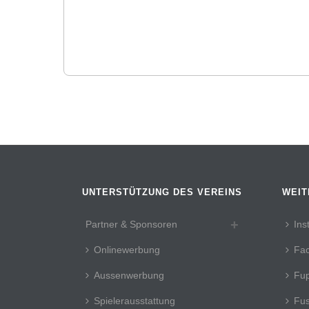
UNTERSTÜTZUNG DES VEREINS
WEIT
Partner & Sponsoren
Ins
Onlinewerbung
Fa
Aussenwerbung
Fup
Spielerausstattung
Fus