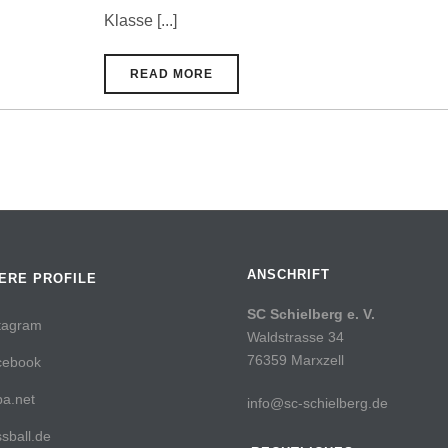
Klasse [...]
READ MORE
ANSCHRIFT
ERE PROFILE
SC Schielberg e. V.
tagram
Waldstrasse 34
76359 Marxzell
cebook
a.net
info@sc-schielberg.de
sball.de