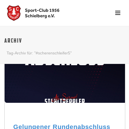
ARCHIV
Tag-Archiv für: "#scherenschleifer5"
Gelungener Rundenabschluss