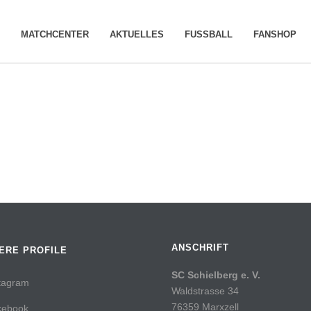
MATCHCENTER
AKTUELLES
FUSSBALL
FANSHOP
ANSCHRIFT
ERE PROFILE
SC Schielberg e. V.
tagram
Waldstrasse 34
76359 Marxzell
cebook