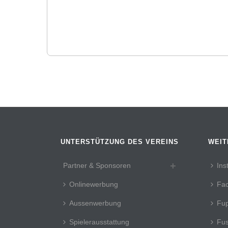
UNTERSTÜTZUNG DES VEREINS
WEIT
Partner & Sponsoren
Ins
Onlinewerbung
Fa
Aussenwerbung
Fup
Spielerausstattung
Fus