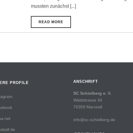
mussten zunächst [...]
READ MORE
ANSCHRIFT
ERE PROFILE
SC Schielberg e. V.
tagram
Waldstrasse 34
76359 Marxzell
cebook
a.net
info@sc-schielberg.de
sball.de