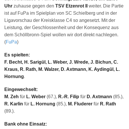
Uhr
zuhause gegen den
TSV Etzenrot II
weiter. Die Partie
ist auf FuPa im Spielplan von SC Schielberg und in der
Ligavorschau der Kreisklasse C4 so angesetzt. Mit der
Leistung, der Geschlossenheit und der Konsequenz aus
dem Schöllbronn-Spiel wollen wir dort direkt nachlegen.
(
FuPa
)
Es spielten:
F. Becht, H. Sarigül, L. Weber, J. Wrede, J. Bichun, C.
Kraus, R. Rath, M. Walzer, D. Axtmann, K. Aydingül, L.
Hornung
.
Eingewechselt:
M. Zeh
für
L. Weber
(67.),
R.-R. Filip
für
D. Axtmann
(85.),
R. Karlin
für
L. Hornung
(85.),
M. Fluderer
für
R. Rath
(89.).
Bank ohne Einsatz: