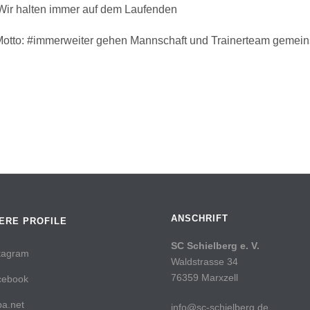
Wir halten immer auf dem Laufenden
otto: #immerweiter gehen Mannschaft und Trainerteam gemein
ANSCHRIFT
ERE PROFILE
SC Schielberg e. V.
tagram
Waldstrasse 34
76359 Marxzell
cebook
a.net
info@sc-schielberg.de