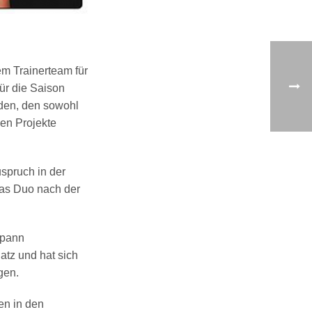
em Trainerteam für
ür die Saison
eden, den sowohl
en Projekte
spruch in der
 das Duo nach der
spann
atz und hat sich
gen.
en in den