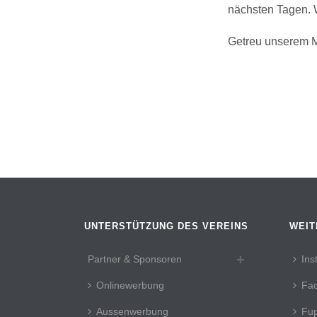
nächsten Tagen. 
Getreu unserem M
UNTERSTÜTZUNG DES VEREINS
WEIT
Partner & Sponsoren
Ins
Onlinewerbung
Fa
Aussenwerbung
Fup