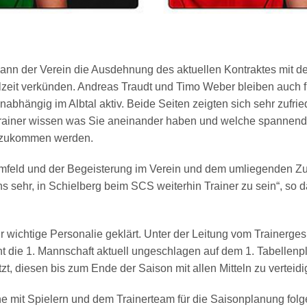
kann der Verein die Ausdehnung des aktuellen Kontraktes mit d
lzeit verkünden. Andreas Traudt und Timo Weber bleiben auch f
abhängig im Albtal aktiv. Beide Seiten zeigten sich sehr zufri
Trainer wissen was Sie aneinander haben und welche spannend
e zukommen werden.
Umfeld und der Begeisterung im Verein und dem umliegenden Zu
ns sehr, in Schielberg beim SCS weiterhin Trainer zu sein“, so
hr wichtige Personalie geklärt. Unter der Leitung vom Trainerge
t die 1. Mannschaft aktuell ungeschlagen auf dem 1. Tabellenpl
zt, diesen bis zum Ende der Saison mit allen Mitteln zu verteidi
 mit Spielern und dem Trainerteam für die Saisonplanung folg