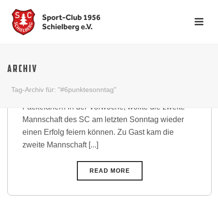
Knapper aber verdienter
Heimsieg gegen DJK
ARCHIV
Karlsruhe-Ost
Tag-Archiv für: "#6punktesonntag"
Nach der knappen Niederlage bei starken
Fackelanern in der Vorwoche, wollte die zweite
Mannschaft des SC am letzten Sonntag wieder
einen Erfolg feiern können. Zu Gast kam die
zweite Mannschaft [...]
READ MORE