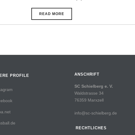
READ MORE
ANSCHRIFT
ERE PROFILE
SC Schielberg e. V.
tagram
Waldstrasse 34
76359 Marxzell
cebook
a.net
info@sc-schielberg.de
sball.de
RECHTLICHES