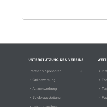
UNTERSTÜTZUNG DES VEREINS
WEIT
Partner & Sponsoren
Ins
Onlinewerbung
Fa
Aussenwerbung
Fup
Spielerausstattung
Fus
Leistungsprämien