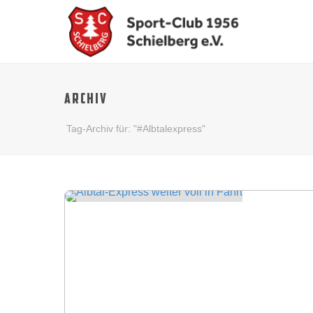
ARCHIV
Tag-Archiv für: "#Albtalexpress"