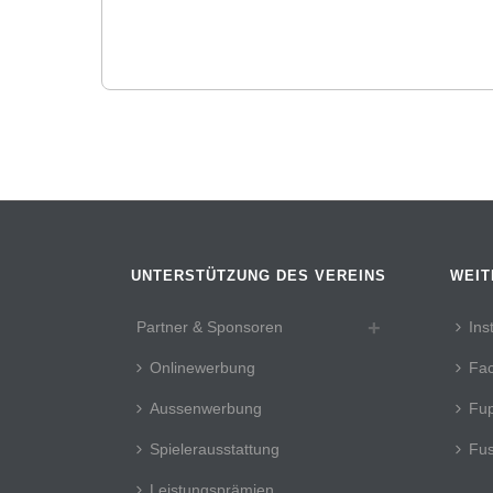
UNTERSTÜTZUNG DES VEREINS
WEIT
Partner & Sponsoren
Ins
Onlinewerbung
Fa
Aussenwerbung
Fup
Spielerausstattung
Fus
Leistungsprämien