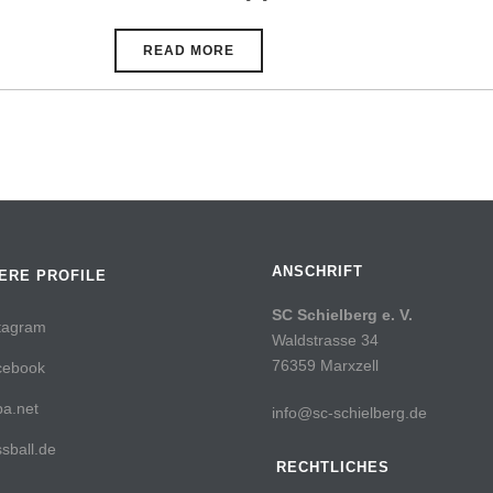
READ MORE
ANSCHRIFT
ERE PROFILE
SC Schielberg e. V.
tagram
Waldstrasse 34
76359 Marxzell
cebook
a.net
info@sc-schielberg.de
sball.de
RECHTLICHES