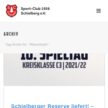
ARCHIV
Tag-Archiv für: "#baumbalci"
Schielberger Reserve liefert! –