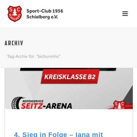
ARCHIV
Tag-Archiv für: "bichuninho"
4. Sieg in Folge – Iana mit