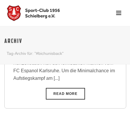
Drei Punkte gegen harmlose
Spanier
ARCHIV
Nach der schmerzhaften Niederlage beim VFR
Tag-Archiv für: "#bichunisback"
Ittersbach in der Vorwoche, galt die ganze
Konzentration nun den formstarken Mannen vom
FC Espanol Karlsruhe. Um die Minimalchance im
Aufstiegskampf am [...]
READ MORE