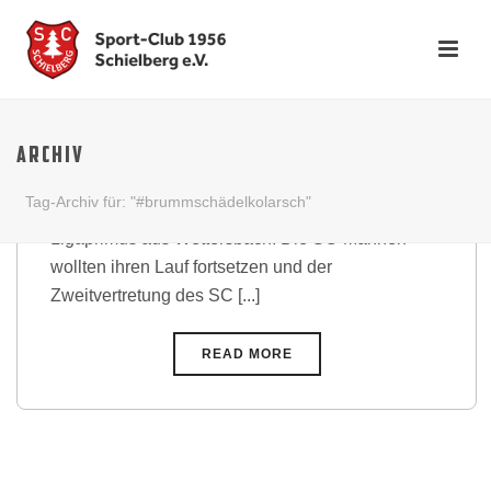
Stahltreppler bezwingen
Tabellenführer
ARCHIV
Zum letzten Heimspiel der Hinserie empfingen die
Tag-Archiv für: "#brummschädelkolarsch"
Stahltreppler den noch ungeschlagenen
Ligaprimus aus Wettersbach. Die SC-Mannen
wollten ihren Lauf fortsetzen und der
Zweitvertretung des SC [...]
READ MORE