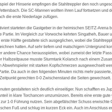
spiel der Hinserie empfingen die Stahltreppler den noch unge
ttersbach. Die SC-Mannen wollten ihren Lauf fortsetzen und d
ch die erste Niederlage zufügen.
viert starteten die Gastgeber in der heimischen SEITZ-Arena 
ie Partie. Im Vergleich zur Vorwoche kehrten Singatheh, Bauer
ie erste Hälfte gestaltete sich ausgeglichen, wobei die Stahltrepp
zeichnen hatten. Auf sehr tiefem und matschigem Untergrund ko
er andere Chance herausspielen, wobei zumeist der letzte Pas
 der Halbzeitpause musste Sturmtank Kolarsch nach einem Zusa
 Abwehrspieler mit starken Kopfschmerzen ausgewechselt wer
Partie. Da auch in den folgenden Minuten nichts mehr passierte
Zeitpunkt gerechten 0-0 Zwischenstand die Seiten gewechselt.
nuten gestalteten sich deutlich einseitiger. Nun schafften es J
nteil in klare Torchancen umzumünzen. Bereits eine erste gute
 zur 1-0 Führung nutzen. Sein abgefälschter Schuss erwischte
schen Fuß und schlug im kurzen Eck ein. Auch im Anschluss ers