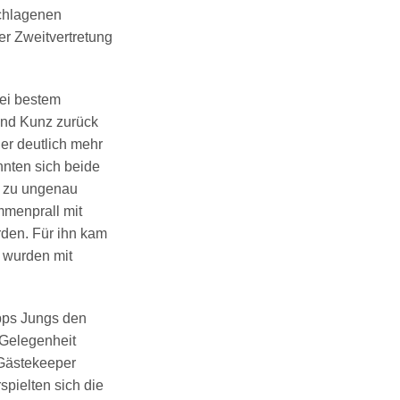
schlagenen
er Zweitvertretung
bei bestem
 und Kunz zurück
ler deutlich mehr
nnten sich beide
s zu ungenau
mmenprall mit
den. Für ihn kam
, wurden mit
upps Jungs den
 Gelegenheit
 Gästekeeper
pielten sich die