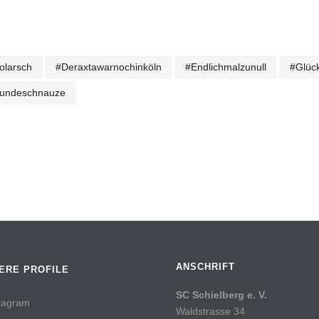
olarsch
#deraxtawarnochinköln
#endlichmalzunull
#glüc
hundeschnauze
ANSCHRIFT
ERE PROFILE
SC Schielberg e. V.
tagram
Waldstrasse 34