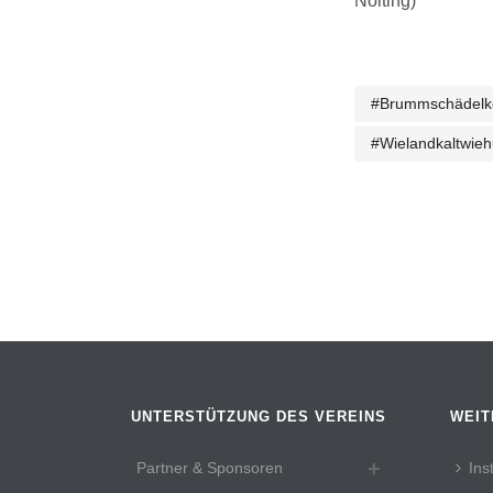
Nölting)
#brummschädelk
#wielandkaltwie
UNTERSTÜTZUNG DES VEREINS
WEIT
Partner & Sponsoren
Ins