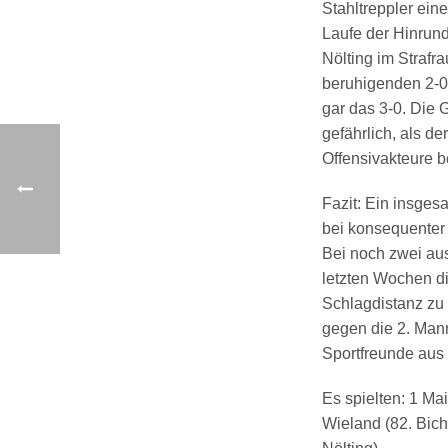
Stahltreppler ein
Laufe der Hinrun
Nölting im Strafr
beruhigenden 2-0 
gar das 3-0. Die
gefährlich, als d
Offensivakteure b
Fazit: Ein insges
bei konsequenter
Bei noch zwei aus
letzten Wochen di
Schlagdistanz zu 
gegen die 2. Man
Sportfreunde aus 
Es spielten: 1 Ma
Wieland (82. Bich