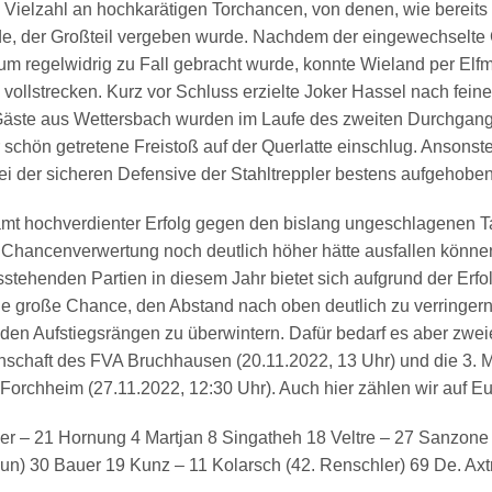
e Vielzahl an hochkarätigen Torchancen, von denen, wie bereit
de, der Großteil vergeben wurde. Nachdem der eingewechselte
aum regelwidrig zu Fall gebracht wurde, konnte Wieland per Elf
vollstrecken. Kurz vor Schluss erzielte Joker Hassel nach feine
 Gäste aus Wettersbach wurden im Laufe des zweiten Durchgangs
er schön getretene Freistoß auf der Querlatte einschlug. Ansonst
ei der sicheren Defensive der Stahltreppler bestens aufgehoben
amt hochverdienter Erfolg gegen den bislang ungeschlagenen Ta
 Chancenverwertung noch deutlich höher hätte ausfallen könne
stehenden Partien in diesem Jahr bietet sich aufgrund der Erfo
e große Chance, den Abstand nach oben deutlich zu verringern
den Aufstiegsrängen zu überwintern. Dafür bedarf es aber zwe
nschaft des FVA Bruchhausen (20.11.2022, 13 Uhr) und die 3. 
Forchheim (27.11.2022, 12:30 Uhr). Auch hier zählen wir auf Eu
ier – 21 Hornung 4 Martjan 8 Singatheh 18 Veltre – 27 Sanzone
un) 30 Bauer 19 Kunz – 11 Kolarsch (42. Renschler) 69 De. Ax