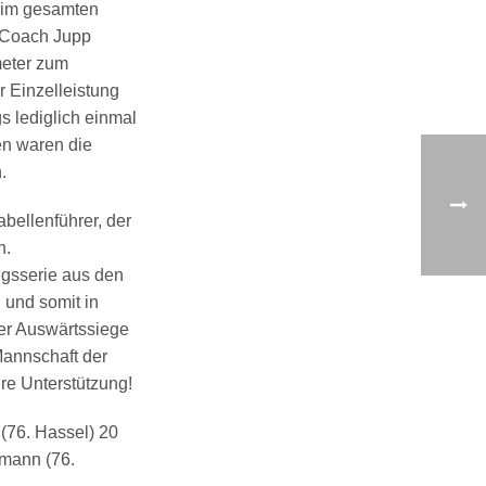
s im gesamten
 Coach Jupp
meter zum
r Einzelleistung
 lediglich einmal
en waren die
.
bellenführer, der
n.
lgsserie aus den
 und somit in
ier Auswärtssiege
Mannschaft der
re Unterstützung!
 (76. Hassel) 20
tmann (76.