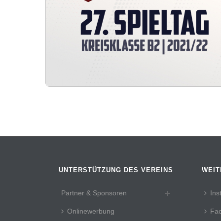
UNTERSTÜTZUNG DES VEREINS
WEIT
Partner & Sponsoren
Ins
Onlinewerbung
Fa