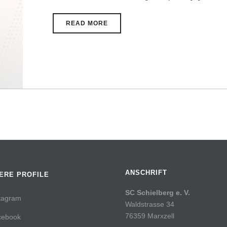
READ MORE
ANSCHRIFT
ERE PROFILE
SC Schielberg e. V.
tagram
Waldstrasse 34
76359 Marxzell
cebook