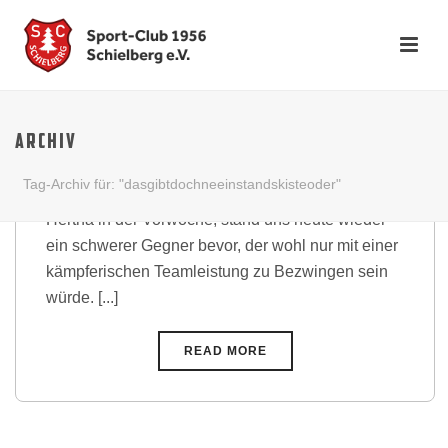
Lichtblicke und starker
Zusammenhalt gegen
ARCHIV
favorisierte Wettersbacher
Tag-Archiv für: "dasgibtdochneeinstandskisteoder"
Nach dem hart erkämpften Sieg gegen Olympia
Hertha in der Vorwoche, stand uns heute wieder
ein schwerer Gegner bevor, der wohl nur mit einer
kämpferischen Teamleistung zu Bezwingen sein
würde. [...]
READ MORE