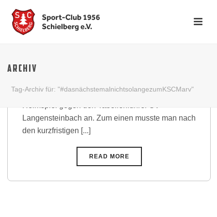
Unglückliche Niederlage gegen
Spitzenreiter
ARCHIV
Unter denkbar ungünstigen Voraussetzungen trat
Tag-Archiv für: "#dasnächstemalnichtsolangezumKSCMarv"
unsere Zweite Mannschaft am Sonntag im
Heimspiel gegen den Tabellenführer SV
Langensteinbach an. Zum einen musste man nach
den kurzfristigen [...]
READ MORE