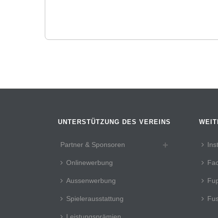
UNTERSTÜTZUNG DES VEREINS
WEIT
Partner & Sponsoren
Ins
Onlinewerbung
Fa
Aussenwerbung
Fup
Spielerausstattung
Fus
Leistungsprämien