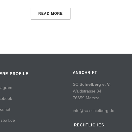
READ MORE
ANSCHRIFT
ERE PROFILE
SC Schielberg e. V.
tagram
Waldstrasse 34
76359 Marxzell
cebook
a.net
info@sc-schielberg.de
sball.de
RECHTLICHES