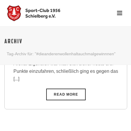
Gruselige Leistung zu
Halloween
ARCHIV
Am vergangenen Sonntag kam die Zweite des
Tag-Archiv für: "#dieanderenwollenhaltauchmalgewinnnen"
VFR Ittersbach nach Schielberg in die Seitz-
Arena. Eigentlich war man sich sicher heute drei
Punkte einzufahren, schließlich ging es gegen das
[...]
READ MORE