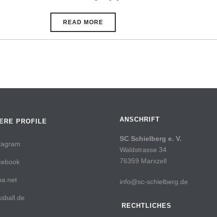
READ MORE
ANSCHRIFT
ERE PROFILE
SC Schielberg e. V.
tagram
Waldstrasse 34
76359 Marxzell
cebook
a.net
info@sc-schielberg.de
sball.de
RECHTLICHES