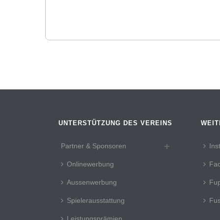
UNTERSTÜTZUNG DES VEREINS
WEIT
Partner & Sponsoren
Ins
Onlinewerbung
Fa
Aussenwerbung
Fup
Spielerausstattung
Fus
Leistungsprämien