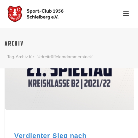
ARCHIV
Tag-Archiv für: "#dreitrüffelamdammerstock"
Verdienter Sieg nach