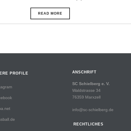
READ MORE
ANSCHRIFT
ERE PROFILE
SC Schielberg e. V.
tagram
Waldstrasse 34
76359 Marxzell
cebook
a.net
info@sc-schielberg.de
sball.de
RECHTLICHES