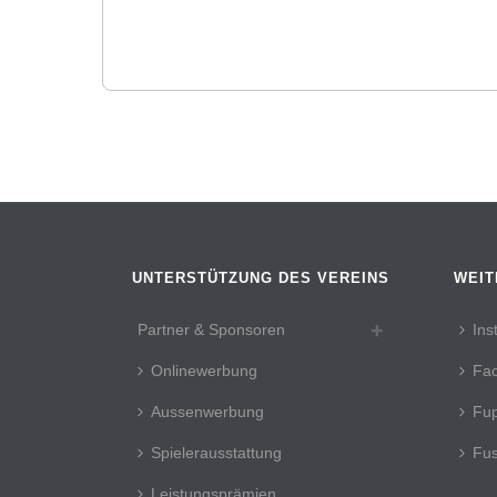
UNTERSTÜTZUNG DES VEREINS
WEIT
Partner & Sponsoren
Ins
Onlinewerbung
Fa
Aussenwerbung
Fup
Spielerausstattung
Fus
Leistungsprämien