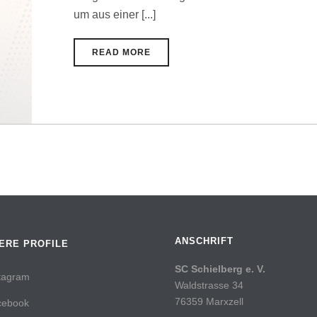
um aus einer [...]
READ MORE
ANSCHRIFT
ERE PROFILE
SC Schielberg e. V.
tagram
Waldstrasse 34
76359 Marxzell
cebook