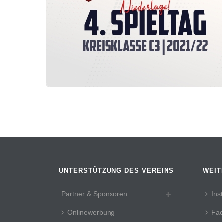
UNTERSTÜTZUNG DES VEREINS
WEIT
Partner & Sponsoren
Ins
Onlinewerbung
Fa