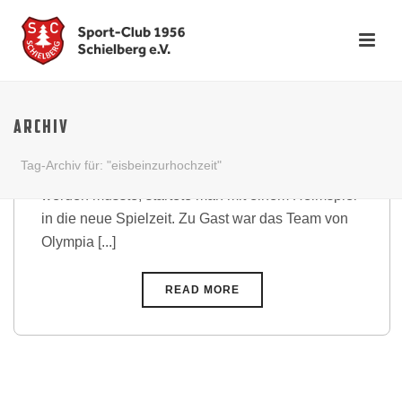
Aufholjagd wird mit
Punktgewinn belohnt
ARCHIV
Nachdem der erste Spieltag bei der 2. Mannschaft
Tag-Archiv für: "eisbeinzurhochzeit"
des FV Bruchhausen wetterbedingt abgesagt
werden musste, startete man mit einem Heimspiel
in die neue Spielzeit. Zu Gast war das Team von
Olympia [...]
READ MORE