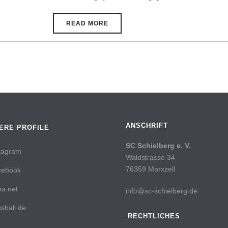
READ MORE
ANSCHRIFT
ERE PROFILE
SC Schielberg e. V.
tagram
Waldstrasse 34
76359 Marxzell
cebook
a.net
info@sc-schielberg.de
sball.de
RECHTLICHES