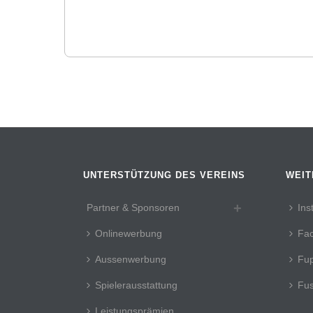
UNTERSTÜTZUNG DES VEREINS
WEIT
Partner & Sponsoren
Ins
Onlinewerbung
Fa
Aussenwerbung
Fup
Spielerausstattung
Fus
Leistungsprämien