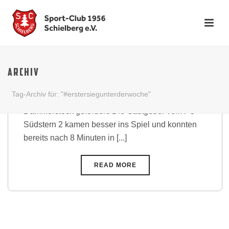
Verdienter Sieg nach
Leistungssteigerung
ARCHIV
Bei schönem Frühlingswetter waren die SC
Tag-Archiv für: "#erstersiegunterderwoche"
Mannen in der englischen Woche am
Dammerstock gefordert. Die Gastgeber vom FC
Südstern 2 kamen besser ins Spiel und konnten
bereits nach 8 Minuten in [...]
READ MORE