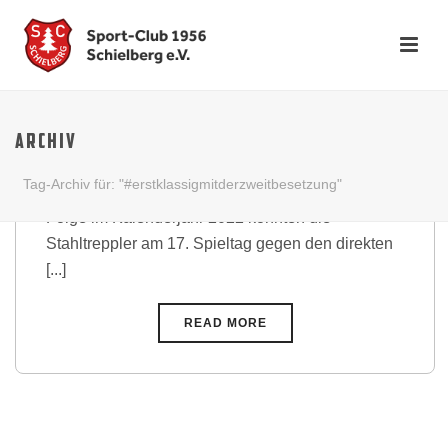
„Big Point“ dank toller
Mannschaftsleistung
ARCHIV
Auswärtssieg gegen SpVgg Olympia Hertha
Tag-Archiv für: "#erstklassigmitderzweitbesetzung"
Karlsruhe – Mit dem dritten Pflichtspielsieg in
Folge im Kalenderjahr 2022 konnten die
Stahltreppler am 17. Spieltag gegen den direkten
[...]
READ MORE