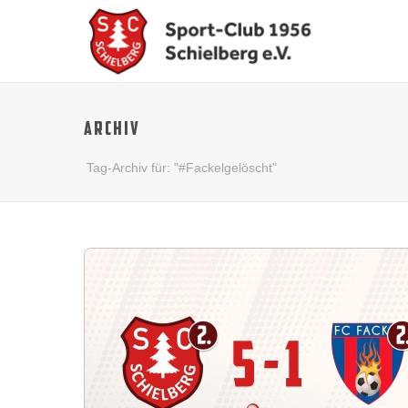
ARCHIV
Tag-Archiv für: "#Fackelgelöscht"