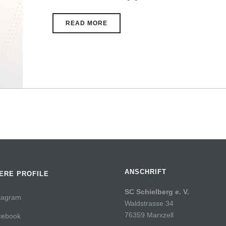
READ MORE
ANSCHRIFT
ERE PROFILE
SC Schielberg e. V.
tagram
Waldstrasse 34
76359 Marxzell
cebook