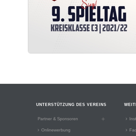
UNTERSTÜTZUNG DES VEREINS
WEIT
Partner & Sponsoren
Ins
Onlinewerbung
Fa