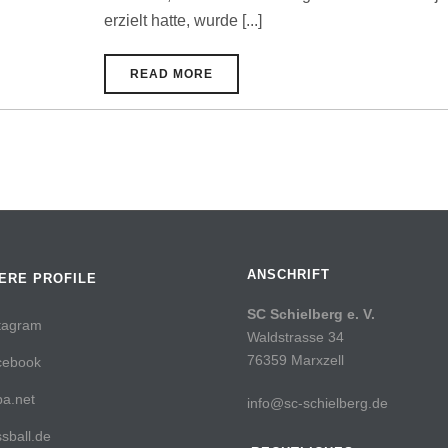
erzielt hatte, wurde [...]
READ MORE
ANSCHRIFT
ERE PROFILE
SC Schielberg e. V.
tagram
Waldstrasse 34
76359 Marxzell
cebook
a.net
info@sc-schielberg.de
sball.de