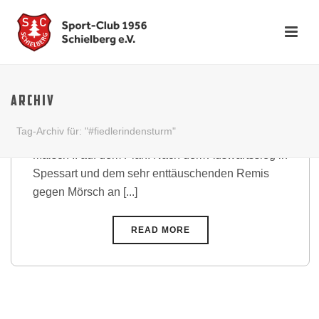
Pflichtsieg am Federbach in
Malsch
ARCHIV
Am 13. Spieltag stand zum Abschluss der
Tag-Archiv für: "#fiedlerindensturm"
englischen Woche das Auswärtsspiel beim FV
Malsch II auf dem Plan. Nach dem Auswärtssieg in
Spessart und dem sehr enttäuschenden Remis
gegen Mörsch an [...]
READ MORE