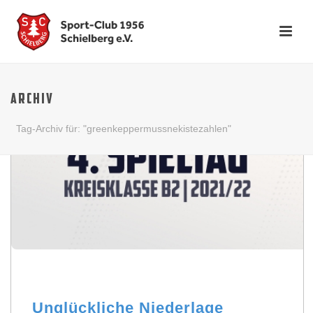
ARCHIV
Tag-Archiv für: "greenkeppermussnekistezahlen"
Unglückliche Niederlage