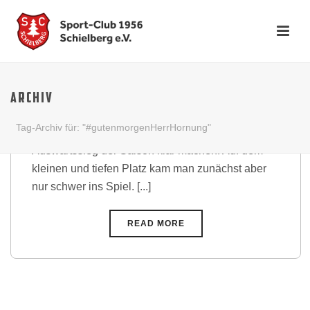
Schielberger Reserve liefert! –
3 Punkte im Osten
ARCHIV
Gegen die DJK-Ost wollte unsere Zweite
Tag-Archiv für: "#gutenmorgenHerrHornung"
Mannschaft am letzten Sonntag den ersten
Auswärtssieg der Saison klar machen. Auf dem
kleinen und tiefen Platz kam man zunächst aber
nur schwer ins Spiel. [...]
READ MORE