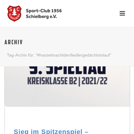
ARCHIV
Tag-Archiv für: "#hasselmachtdenfiedlergedächtnislauf"
Sieg im Spitzenspiel –