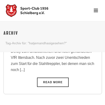
Seit 498 Tagen ungeschlagen!
Stahltreppler erkämpfen sich
ARCHIV
Derby-Sieg
Tag-Archiv für: "hatjemandhasigesehen?"
Am 3. Spieltag ging die Reise für den SC zum
Derby zum ambitionierten und hoch gehandelten
VfR Ittersbach. Nach zuvor zwei Unentschieden
zum Start für die Stahltreppler, bei denen man sich
noch [...]
READ MORE