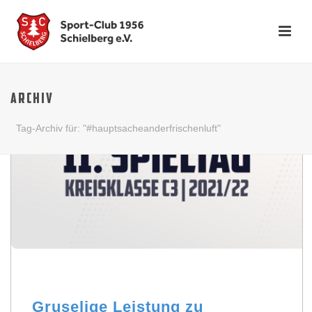
ARCHIV
Tag-Archiv für: "#hauptsacheanderfrischenluft"
Gruselige Leistung zu