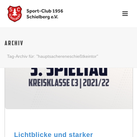
ARCHIV
Tag-Archiv für: "hauptsachereneschießtkeintor"
Lichtblicke und starker