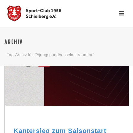
ARCHIV
Tag-Archiv für: "#jungspundhasselmittraumtor"
Kantersieg zum Saisonstart