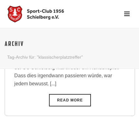
Unglückliche Niederlage
beendet Serie
ARCHIV
Am 12. September 2021 war es soweit. Nach
Tag-Archiv für: "klassischerplatztreffer"
insgesamt 26 Partien und mehr als 2 Jahren verlor
der SC Schielberg mal wieder ein Rundenspiel!
Dass dies irgendwann passieren würde, war
jedem bewusst. [...]
READ MORE