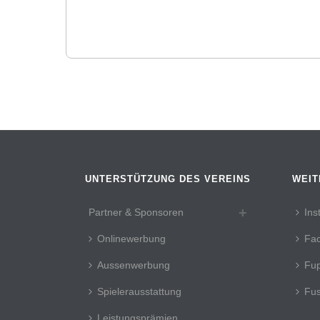
UNTERSTÜTZUNG DES VEREINS
WEIT
Partner & Sponsoren
Ins
Onlinewerbung
Fa
Aussenwerbung
Fup
Spielerausstattung
Fus
Leistungsprämien