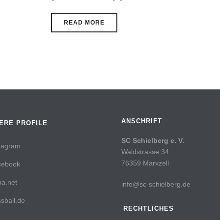
READ MORE
ANSCHRIFT
ERE PROFILE
SC Schielberg e. V.
tagram
Waldstrasse 34
76359 Marxzell
cebook
a.net
info@sc-schielberg.de
sball.de
RECHTLICHES