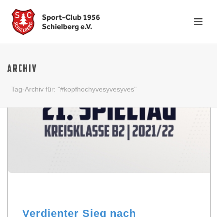
ARCHIV
Tag-Archiv für: "#kopfhochyvesyvesyves"
Verdienter Sieg nach