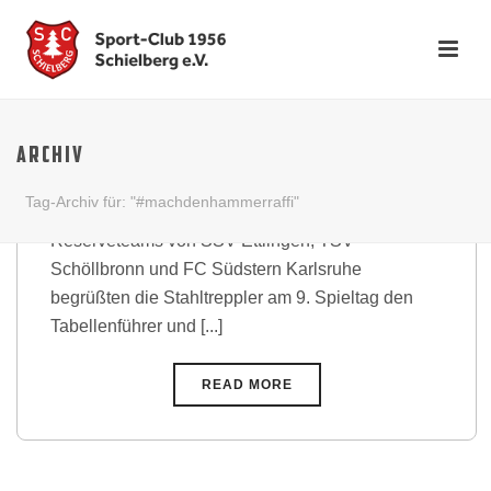
Sieg im Spitzenspiel –
Stahltreppler klettern auf
ARCHIV
Tabellenplatz 2
Tag-Archiv für: "#machdenhammerraffi"
Nach zuletzt drei Pflichtsiegen gegen die
Reserveteams von SSV Ettlingen, TSV
Schöllbronn und FC Südstern Karlsruhe
begrüßten die Stahltreppler am 9. Spieltag den
Tabellenführer und [...]
READ MORE