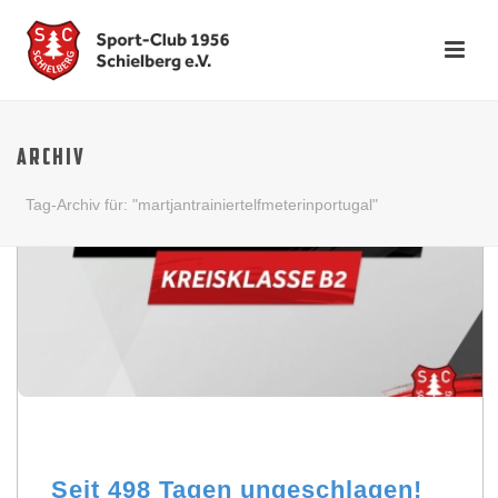
ARCHIV
Tag-Archiv für: "martjantrainiertelfmeterinportugal"
Seit 498 Tagen ungeschlagen!