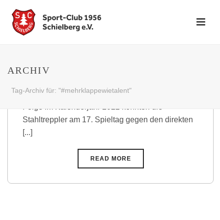
„Big Point“ dank toller
Mannschaftsleistung
ARCHIV
Auswärtssieg gegen SpVgg Olympia Hertha
Tag-Archiv für: "#mehrklappewietalent"
Karlsruhe – Mit dem dritten Pflichtspielsieg in
Folge im Kalenderjahr 2022 konnten die
Stahltreppler am 17. Spieltag gegen den direkten
[...]
READ MORE