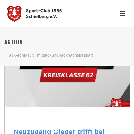
ARCHIV
Tag-Archiv für: "mitsackundpacknachspessart"
Neuzugang Gieger trifft bei