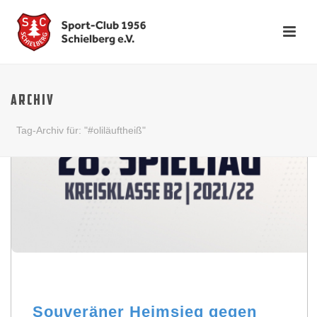
ARCHIV
Tag-Archiv für: "#oliläuftheiß"
Souveräner Heimsieg gegen